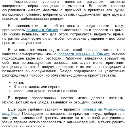
Поминовение усопшего является ритуалом, которым
завершается обряд прощания с умершим. Во время трапезы
собравшиеся читают молитвы с просьбой о принятии его души,
вспоминают покойного добрыми словами, поддерживают друг друга и
выражают соболезнования родным.
В зависимости от обстоятельств, родственники могут
организовать
поминки в Химках
самостоятельно и провести их дома.
Но нужно понимать, что для этого потребуется выделить время,
потратить физические силы, чтобы приготовить угощения и достойно
проститься с усопшим.
Если самостоятельно подготовить такой процесс сложно, то в
качестве альтернативы можно
провести поминки в Химках
, выбрав
подходящее кафе или ресторан. Работники заведения возьмут на
себя все организационные вопросы, согласуют меню, приготовят
угощения для гостей, посуду, сервируют стол согласно традициям и
позаботятся об обслуживании. Блюда подбираются на усмотрение
распорядителя похорон, но обязательно должны присутствовать:
кутья;
блины с медом или пироги;
кисель или другие напитки на выбор.
В период православных постов меню делают постным.
Исключают мясные блюда, заменяют их овощами, рыбой.
Еще один удобный вариант – провести
поминки на Химкинском
кладбище
. Пришедшим на похороны не придется никуда добираться,
зал для поминальной трапезы находится в шаговой доступности.
Меню заранее можно согласовать с администрацией, а также решить
сопутствующие вопросы.