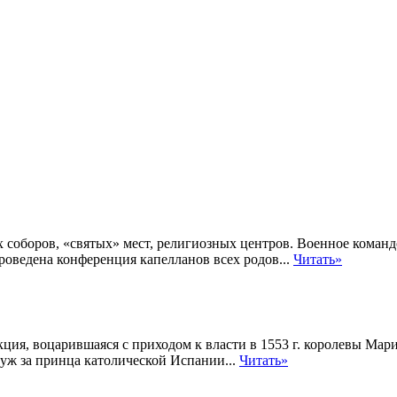
 соборов, «святых» мест, религиозных центров. Военное коман
оведена конференция капелланов всех родов...
Читать»
еакция, воцарившаяся с приходом к власти в 1553 г. королевы М
уж за принца католической Испании...
Читать»