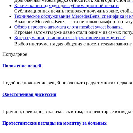
Долговечная мебель редко относится к категории спонта
..
Какие ткани подходят для сублимационной печати
Сублимационная печать позволяет получать яркие, стойк
.
Техническое обслуживание MercedesBenz: специфика и 
Владение Mercedes-Benz — это не только комфорт и стату
Обзор игрового автомата слота mostbet sweet bonanza
Игровые автоматы уже давно стали одним из самых попу
Когда гуманоид становится эффективнее промоутера?
Выбор инструмента для общения с посетителями зависи
Популярное
Положение вещей
Подобное положение вещей не очень-то радует многих церковн
Ожесточенная дискуссия
Причина, очевидно, заключалась в том, что некоторые взгляды
Протестантские взгляды на молитву за больных