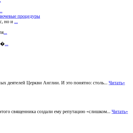
.
..
ключевые процедуры
с, но и
...
ля
...
т �
...
ых деятелей Церкви Англии. И это понятно: столь...
Читать»
 этого священника создали ему репутацию «слишком...
Читать»