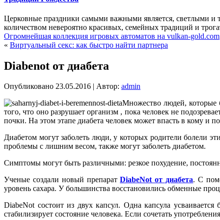
Церковные праздники самыми важными является, светлыми и 
количеством невероятно красивых, семейных традиций и трога
Огромнейшая коллекция игровых автоматов на vulkan-gold.com
«
Виртуальный секс: как быстро найти партнера
Diabenot от диабета
Опубликовано
23.05.2016
|
Автор:
admin
Множество людей, которые б
того, что оно разрушает организм , пока человек не подозревае
почки. На этом этапе диабета человек может впасть в кому и по
Диабетом могут заболеть люди, у которых родители болели э
проблемы с лишним весом, также могут заболеть диабетом.
Симптомы могут быть различными: резкое похудение, постоянна
Ученые создали новый препарат
DiabeNot от диабета
. С пом
уровень сахара. У большинства восстановились обменные проц
DiabeNot состоит из двух капсул. Одна капсула усваивается 
стабилизирует состояние человека. Если сочетать употреблени