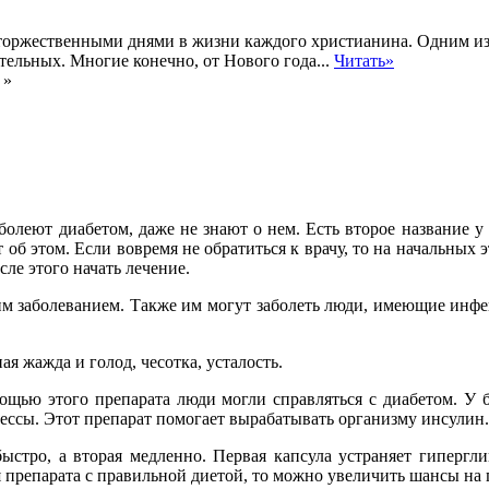
торжественными днями в жизни каждого христианина. Одним из
тельных. Многие конечно, от Нового года...
Читать»
»
олеют диабетом, даже не знают о нем. Есть второе название у
т об этом. Если вовремя не обратиться к врачу, то на начальных 
сле этого начать лечение.
тим заболеванием. Также им могут заболеть люди, имеющие инфе
я жажда и голод, чесотка, усталость.
ощью этого препарата люди могли справляться с диабетом. У б
ессы. Этот препарат помогает вырабатывать организму инсулин.
быстро, а вторая медленно. Первая капсула устраняет гипергли
я препарата с правильной диетой, то можно увеличить шансы на 