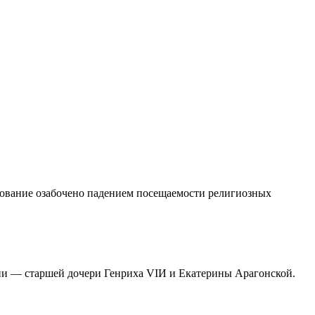
дование озабочено падением посещаемости религиозных
арии — старшей дочери Генриха VIИ и Екатерины Арагонской.