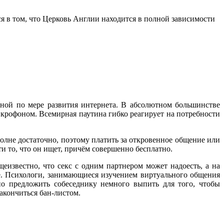
 в том, что Церковь Англии находится в полной зависимости
рной по мере развития интернета. В абсолютном большинстве
икрофоном. Всемирная паутина гибко реагирует на потребности
полне достаточно, поэтому платить за откровенное общение или
и то, что он ищет, причём совершенно бесплатно.
известно, что секс с одним партнером может надоесть, а на
е. Психологи, занимающиеся изучением виртуального общения
но предложить собеседнику немного выпить для того, чтобы
закончиться бан-листом.