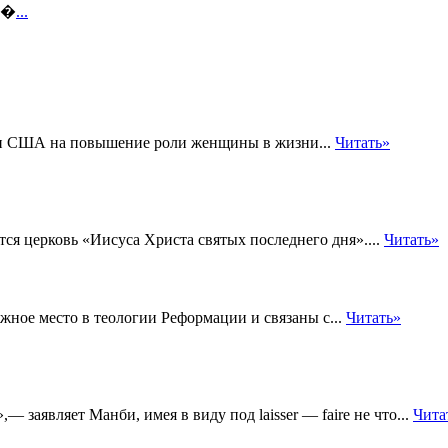
т �
...
кви США на повышение роли женщины в жизни...
Читать»
ся церковь «Иисуса Христа святых последнего дня»....
Читать»
жное место в теологии Реформации и связаны с...
Читать»
,— заявляет Манби, имея в виду под laisser — faire не что...
Чита