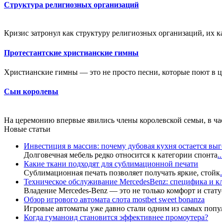
Структура религиозных организаций
Кризис затронул как структуру религиозных организаций, их к
Протестантские христианские гимны
Христианские гимны — это не просто песни, которые поют в це
Сын королевы
На церемонию впервые явились члены королевской семьи, в час
Новые статьи
Инвестиция в массив: почему дубовая кухня остается в
Долговечная мебель редко относится к категории спонта
..
Какие ткани подходят для сублимационной печати
Сублимационная печать позволяет получать яркие, стойк
.
Техническое обслуживание MercedesBenz: специфика и 
Владение Mercedes-Benz — это не только комфорт и стату
Обзор игрового автомата слота mostbet sweet bonanza
Игровые автоматы уже давно стали одним из самых попу
Когда гуманоид становится эффективнее промоутера?