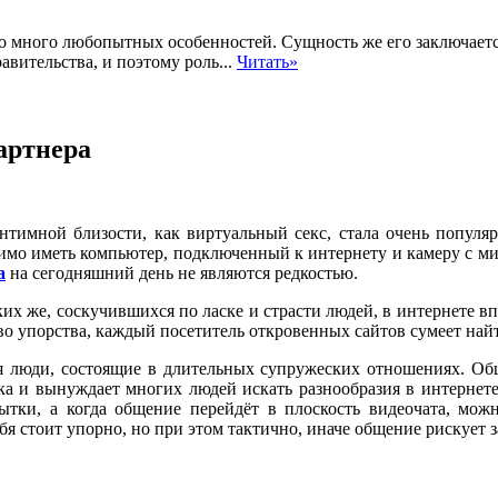
 много любопытных особенностей. Сущность же его заключается
авительства, и поэтому роль...
Читать»
артнера
нтимной близости, как виртуальный секс, стала очень популя
одимо иметь компьютер, подключенный к интернету и камеру с м
а
на сегодняшний день не являются редкостью.
ких же, соскучившихся по ласке и страсти людей, в интернете в
во упорства, каждый посетитель откровенных сайтов сумеет найт
я люди, состоящие в длительных супружеских отношениях. Обще
ка и вынуждает многих людей искать разнообразия в интернет
ытки, а когда общение перейдёт в плоскость видеочата, мож
ебя стоит упорно, но при этом тактично, иначе общение рискует 