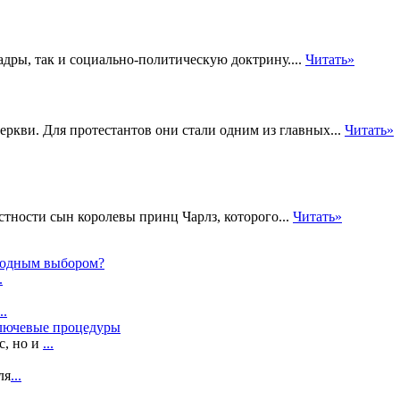
адры, так и социально-политическую доктрину....
Читать»
ркви. Для протестантов они стали одним из главных...
Читать»
тности сын королевы принц Чарлз, которого...
Читать»
ыгодным выбором?
.
..
ключевые процедуры
с, но и
...
ля
...