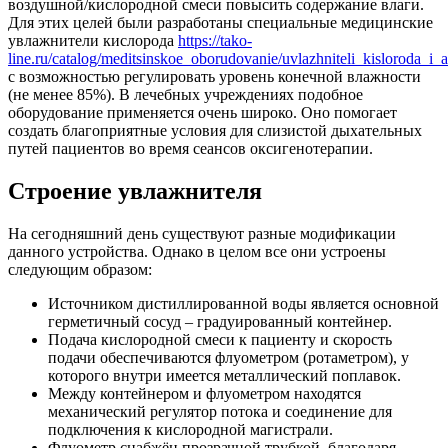
воздушной/кислородной смеси повысить содержание влаги.
Для этих целей были разработаны специальные медицинские
увлажнители кислорода
https://tako-
line.ru/catalog/meditsinskoe_oborudovanie/uvlazhniteli_kisloroda_i_
с возможностью регулировать уровень конечной влажности
(не менее 85%). В лечебных учреждениях подобное
оборудование применяется очень широко. Оно помогает
создать благоприятные условия для слизистой дыхательных
путей пациентов во время сеансов оксигенотерапии.
Строение увлажнителя
На сегодняшний день существуют разные модификации
данного устройства. Однако в целом все они устроены
следующим образом:
Источником дистиллированной воды является основной
герметичный сосуд – градуированный контейнер.
Подача кислородной смеси к пациенту и скорость
подачи обеспечиваются флуометром (ротаметром), у
которого внутри имеется металлический поплавок.
Между контейнером и флуометром находятся
механический регулятор потока и соединение для
подключения к кислородной магистрали.
Флуометр снабжён прозрачной трубкой, благодаря