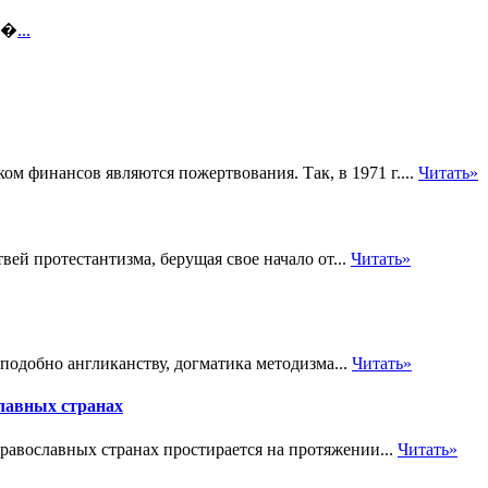
т �
...
 финансов являются пожертвования. Так, в 1971 г....
Читать»
ей протестантизма, берущая свое начало от...
Читать»
 подобно англиканству, догматика методизма...
Читать»
славных странах
равославных странах простирается на протяжении...
Читать»