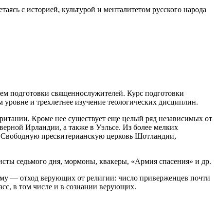
таясь с историей, культурой и менталитетом русского народа
ем подготовки священнослужителей. Курс подготовки
м уровне и трехлетнее изучение теологических дисциплин.
итании. Кроме нее существует еще целый ряд независимых от
верной Ирландии, а также в Уэльсе. Из более мелких
 Свободную пресвитерианскую церковь Шотландии,
исты седьмого дня, мормоны, квакеры, «Армия спасения» и др.
ому — отход верующих от религии: число приверженцев почти
сс, в том числе и в сознании верующих.