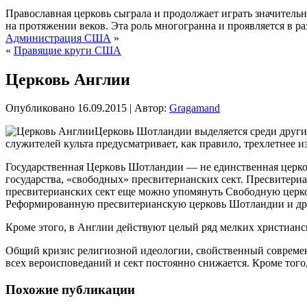
Православная церковь сыграла и продолжает играть значительн
на протяжении веков. Эта роль многогранна и проявляется в раз
Администрация США
»
«
Правящие круги США
Церковь Англии
Опубликовано
16.09.2015
|
Автор:
Gragamand
Церковь Шотландии выделяется среди други
служителей культа предусматривает, как правило, трехлетнее 
Государственная
Церковь Шотландии — не единственная церков
государства, «свободных» пресвитерианских сект. Пресвитериа
пресвитерианских сект еще можно упомянуть Свободную цер
Реформированную пресвитерианскую церковь Шотландии и др
Кроме этого, в Англии действуют целый ряд мелких христианс
Общий кризис религиозной идеологии, свойственный современн
всех вероисповеданий и сект постоянно снижается. Кроме того
Похожие публикации