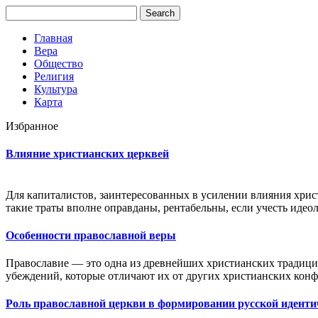
Главная
Вера
Общество
Религия
Культура
Карта
Избранное
Влияние христианских церквей
Для капиталистов, заинтересованных в усилении влияния хрис
такие траты вполне оправданы, рентабельны, если учесть иде
Особенности православной веры
Православие — это одна из древнейших христианских традици
убеждений, которые отличают их от других христианских конф
Роль православной церкви в формировании русской иденти