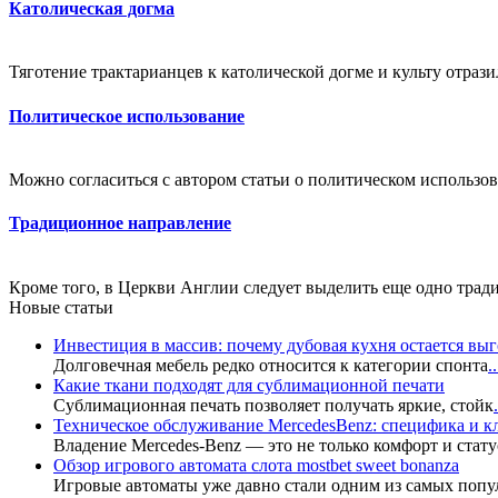
Католическая догма
Тяготение трактарианцев к католической догме и культу отраз
Политическое использование
Можно согласиться с автором статьи о политическом использо
Традиционное направление
Кроме того, в Церкви Англии следует выделить еще одно трад
Новые статьи
Инвестиция в массив: почему дубовая кухня остается в
Долговечная мебель редко относится к категории спонта
..
Какие ткани подходят для сублимационной печати
Сублимационная печать позволяет получать яркие, стойк
.
Техническое обслуживание MercedesBenz: специфика и 
Владение Mercedes-Benz — это не только комфорт и стату
Обзор игрового автомата слота mostbet sweet bonanza
Игровые автоматы уже давно стали одним из самых попу