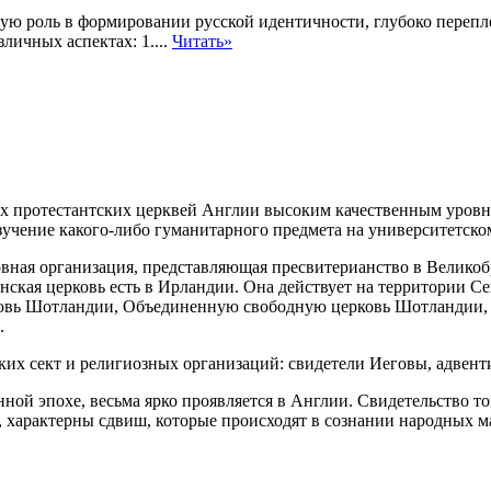
ую роль в формировании русской идентичности, глубоко перепле
личных аспектах: 1....
Читать»
х протестантских церквей Англии высоким качественным уровн
изучение какого-либо гуманитарного предмета на университетско
ная организация, представляющая пресвитерианство в Великобр
нская церковь есть в Ирландии. Она действует на территории Се
ковь Шотландии, Объединенную свободную церковь Шотландии,
.
ких сект и религиозных организаций: свидетели Иеговы, адвент
ой эпохе, весьма ярко проявляется в Англии. Свидетельство т
, характерны сдвиш, которые происходят в сознании народных ма