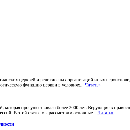
тианских церквей и религиозных организаций иных вероисповед
ологическую функцию церкви в условиях...
Читать»
й, которая просуществовала более 2000 лет. Верующие в право
ессий. В этой статье мы рассмотрим основные...
Читать»
чности