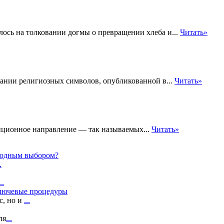
илось на толковании догмы о превращении хлеба и...
Читать»
вании религиозных символов, опубликованной в...
Читать»
иционное направление — так называемых...
Читать»
ыгодным выбором?
.
..
ключевые процедуры
с, но и
...
ля
...