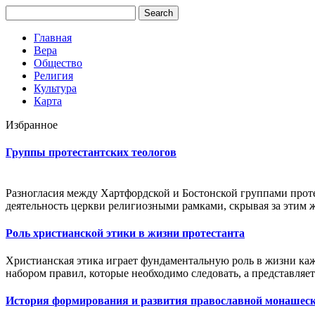
Главная
Вера
Общество
Религия
Культура
Карта
Избранное
Группы протестантских теологов
Разногласия между Хартфордской и Бостонской группами прот
деятельность церкви религиозными рамками, скрывая за этим ж
Роль христианской этики в жизни протестанта
Христианская этика играет фундаментальную роль в жизни каж
набором правил, которые необходимо следовать, а представляе
История формирования и развития православной монашес