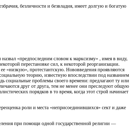
брачия, безличности и безвладия, имеет долгую и богатую
назвал «предпоследним словом к марксизму» , имея в виду,
екоторой перестановке сил, к некоторой реорганизации.
и ее «низкую», протестантскую. Нововведения проявляются
ю социальную теорию, известную впоследствии под названием
едь социальные проблемы своего времени: предлагают ту или
личаются друг от друга, тем не менее они преследуют общую
истических порядков в то время, когда этот строй начинает
ереоценка роли и места «неприсоединившихся» сект и даже
аселения при помощи одной государственной религии —