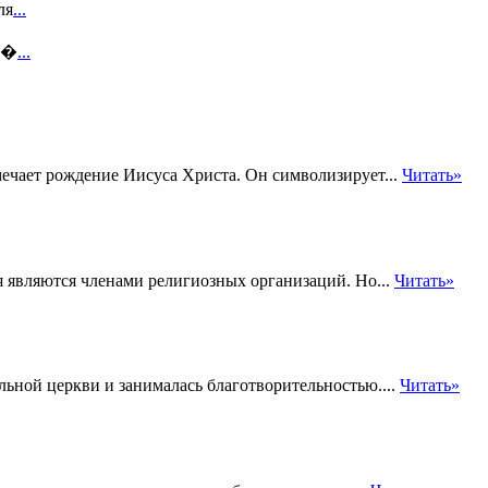
ля
...
т �
...
ечает рождение Иисуса Христа. Он символизирует...
Читать»
ия являются членами религиозных организаций. Но...
Читать»
льной церкви и занималась благотворительностью....
Читать»