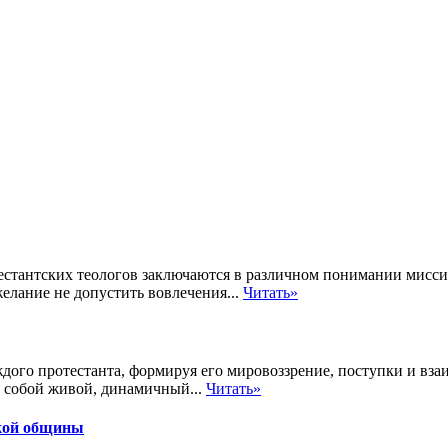
естантских теологов заключаются в различном понимании мисси
елание не допустить вовлечения...
Читать»
дого протестанта, формируя его мировоззрение, поступки и вз
т собой живой, динамичный...
Читать»
кой общины