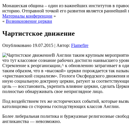
Монашеская община – один из важнейших институтов в правосл
историю. Отправной точкой его развития является раннейший п
Материалы конференции
»
«
Возникновение церкви
Чартистское движение
Опубликовано
19.07.2015
|
Автор:
Flamefire
В Англии таким крупным мероприятием
что тут классовое сознание рабочих достигло наивысшего уров
Стремление к реорганизации,^ к обновлению затрагивает в од
таким образом, что в «высокой» церкви порождается так назы
«христианский социализм». Геологи Оксфордского движения и 
иную социальную доктрину церкви, ратуют за соответствующие
цель — восстановить, укрепить влияние церкви, сделать Церко
полностью обнаруживать свое неприглядное лицо.
Под воздействием тех же исторических событий, которые вызв
католицизма со стороны господствующих классов Англии.
Более либеральная политика и буржуазные религиозные свобод
англиканства — невозможно.