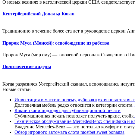
О новых веяниях в католической церкви США свидетельствует 
Кентерберийский Дональд Коган
Традиционно в течение более ста лет в руководстве церкви Ан
Пророк Муса (Моисей): освобождение из рабства
Пророк Муса (мир ему) — ключевой персонаж Священного Пис
Политические лидеры
Когда разразился Уотергейтский скандал, всполошились иезуит
Новые статьи
Инвестиция в массив: почему дубовая кухня остается в
Долговечная мебель редко относится к категории спонта
..
Какие ткани подходят для сублимационной печати
Сублимационная печать позволяет получать яркие, стойк
.
Техническое обслуживание MercedesBenz: специфика и 
Владение Mercedes-Benz — это не только комфорт и стату
Обзор игрового автомата слота mostbet sweet bonanza