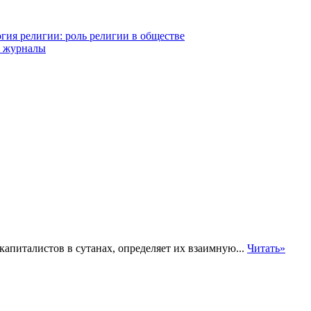
гия религии: роль религии в обществе
и журналы
апиталистов в сутанах, определяет их взаимную...
Читать»