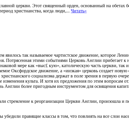
авной церкви. Этот священный орден, основанный на обетах без
ериод христианства, когда люди,...
Читать»
 явилось так называемое чартистское движение, которое Ленин 
ня. Потрясенная этими событиями Церковь Англии прибегает к н
инаковой
мере как «выс£ кую», католическую часть церкви, так 
ваемое Оксфордское движение, а «иизкая» церковь создает нову
христианского социализма держат в поле зрения в первую очер
 изменения культа. И хотя их предложения по этим вопросам от
вь Англии более пригодным инструментом для освящения капитал
али стремление к реорганизации Церкви Англии, произошла и п
ы убедили правящие классы в том, что повлиять на все слои н