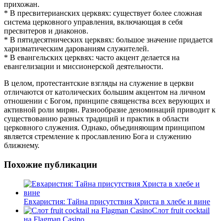
прихожан.
* В пресвитерианских церквях: существует более сложная
система церковного управления, включающая в себя
пресвитеров и диаконов.
* В пятидесятнических церквях: большое значение придается
харизматическим дарованиям служителей.
* В евангельских церквях: часто акцент делается на
евангелизации и миссионерской деятельности.
В целом, протестантские взгляды на служение в церкви
отличаются от католических большим акцентом на личном
отношении с Богом, принципе священства всех верующих и
активной роли мирян. Разнообразие деноминаций приводит к
существованию разных традиций и практик в области
церковного служения. Однако, объединяющим принципом
является стремление к прославлению Бога и служению
ближнему.
Похожие публикации
Евхаристия: Тайна присутствия Христа в хлебе и вине
Слот fruit cocktail
на Flagman Casino