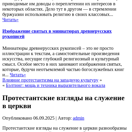
приводимые им доводы о переплетении их интересов в
некоторых областях. Дело тут в другом — в стремлении
буржуазии использовать религию в своих классовых...
Читать»
Изображение святых в миниатюрах древнерусских
рукописей
Миниатюры древнерусских рукописей – это не просто
иллюстрации к текстам, а самостоятельные произведения
искусства, несущие глубокий религиозный и культурный
смысл. Особое место в них занимают изображения святых,
которые, будучи неотъемлемой частью богослужебных книг
и...
Читать»
Влияние протестантизма на западную культуру
»
«
Бэлтинг: мощь и техника выразительного вокала
Протестантские взгляды на служение
в церкви
Опубликовано
06.09.2025
|
Автор:
admin
Протестантские взгляды на служение в церкви разнообразны