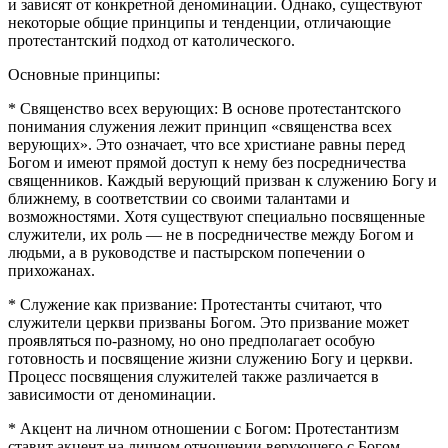
и зависят от конкретной деноминации. Однако, существуют
некоторые общие принципы и тенденции, отличающие
протестантский подход от католического.
Основные принципы:
* Священство всех верующих: В основе протестантского
понимания служения лежит принцип «священства всех
верующих». Это означает, что все христиане равны перед
Богом и имеют прямой доступ к нему без посредничества
священников. Каждый верующий призван к служению Богу и
ближнему, в соответствии со своими талантами и
возможностями. Хотя существуют специально посвященные
служители, их роль — не в посредничестве между Богом и
людьми, а в руководстве и пастырском попечении о
прихожанах.
* Служение как призвание: Протестанты считают, что
служители церкви призваны Богом. Это призвание может
проявляться по-разному, но оно предполагает особую
готовность и посвящение жизни служению Богу и церкви.
Процесс посвящения служителей также различается в
зависимости от деноминации.
* Акцент на личном отношении с Богом: Протестантизм
ставит акцент на личном отношении верующего с Богом.