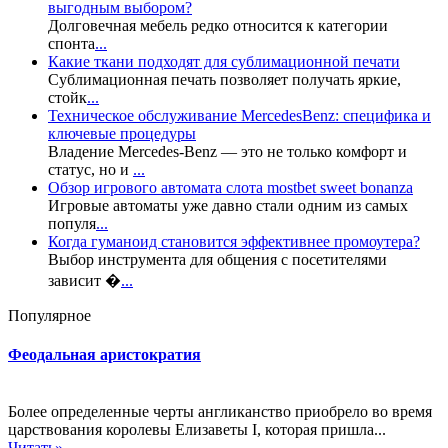
выгодным выбором?
Долговечная мебель редко относится к категории
спонта
...
Какие ткани подходят для сублимационной печати
Сублимационная печать позволяет получать яркие,
стойк
...
Техническое обслуживание MercedesBenz: специфика и
ключевые процедуры
Владение Mercedes-Benz — это не только комфорт и
статус, но и
...
Обзор игрового автомата слота mostbet sweet bonanza
Игровые автоматы уже давно стали одним из самых
популя
...
Когда гуманоид становится эффективнее промоутера?
Выбор инструмента для общения с посетителями
зависит �
...
Популярное
Феодальная аристократия
Более определенные черты англиканство приобрело во время
царствования королевы Елизаветы I, которая пришла...
Читать»