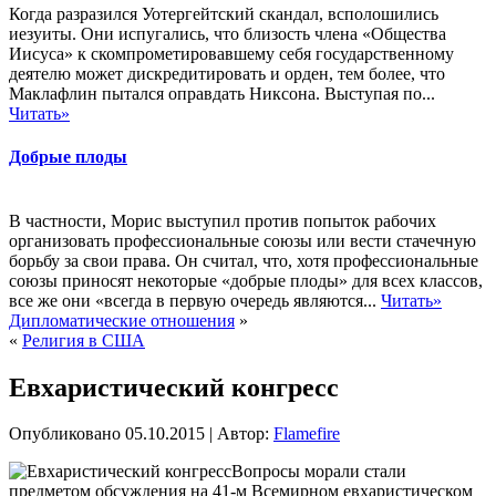
Когда разразился Уотергейтский скандал, всполошились
иезуиты. Они испугались, что близость члена «Общества
Иисуса» к скомпрометировавшему себя государственному
деятелю может дискредитировать и орден, тем более, что
Маклафлин пытался оправдать Никсона. Выступая по...
Читать»
Добрые плоды
В частности, Морис выступил против попыток рабочих
организовать профессиональные союзы или вести стачечную
борьбу за свои права. Он считал, что, хотя профессиональные
союзы приносят некоторые «добрые плоды» для всех классов,
все же они «всегда в первую очередь являются...
Читать»
Дипломатические отношения
»
«
Религия в США
Евхаристический конгресс
Опубликовано
05.10.2015
|
Автор:
Flamefire
Вопросы морали стали
предметом обсуждения на 41-м Всемирном евхаристическом