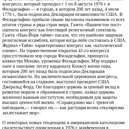
конгрессе, который проходил с 1 по 8 августа 1976 г. в
Филадельфии — в городе, в котором 200 лет назад, 4 июля
1776 г., была подписана Декларация независимости США. В
Филадельфию прибыли свыше миллиона паломников со всех
штатов страны и ряда стран мира. Газета «Вашингтон пост»
оценила конгресс как блестящий религиозный спектакль.
Газета «Нью-Йорк тайме» писала, что это наиболее широкая
религиозная ассамблея, которая когда-либо состоялась в США.
Журнал «Тайм» характеризовал конгресс как «католический
олимп». На торжественном открытии 41-го конгресса
присутствовали мэр города Филадельфии, принцесса
княжества Монако, уроженка Филадельфии. Мэр подарил
папе и папскому легату кардиналу Кноксу копии пера,
которым 200 лет назад была подписана-Декларация
независимости. На заключительной церемонии конгресса,
состоявшейся на стадионе, выступил президент США
Джеральд Форд. Он благодарил церковь за ценный вклад в
развитие морали и образования в стране, назвал церковь
жизненно важным институтом, необходимым для защиты
высших ценностей жизни. «Справедливо мы с тревогой
наблюдаем,— говорил он,— как растущая волна секуляризма
захлестывает мир».
О некоторых новых тенденциях в американском католицизме
свидетельствует проведенная в 1976 г. конференция в