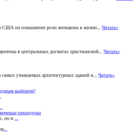
кви США на повышение роли женщины в жизни...
Читать»
оренены в центральных догматах христианской...
Читать»
з самых узнаваемых архитектурных зданий в...
Читать»
ыгодным выбором?
.
..
ключевые процедуры
с, но и
...
ля
...