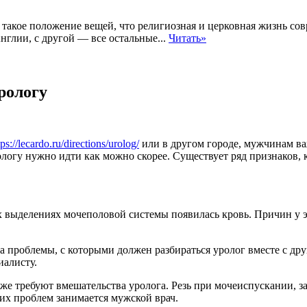
такое положение вещей, что религиозная и церковная жизнь сов
глии, с другой — все остальные...
Читать»
рологу
tps://lecardo.ru/directions/urolog/
или в другом городе, мужчинам ва
рологу нужно идти как можно скорее. Существует ряд признаков
их выделениях мочеполовой системы появилась кровь. Причин у э
а проблемы, с которыми должен разбираться уролог вместе с др
иалисту.
же требуют вмешательства уролога. Резь при мочеиспускании, 
их проблем занимается мужской врач.