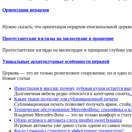
Ориентация иерархов
Нужно сказать, что ориентация иерархов епископальной цер
Протестантские взгляды на милосердие и прощение
Протестантские взгляды на милосердие и прощение глубоко ук
Уникальные архитектурные особенности церквей
Церковь — это не только религиозное сооружение, но и одно и
Новые статьи
Инвестиция в массив: почему дубовая кухня остается в
Долговечная мебель редко относится к категории спонта
..
Какие ткани подходят для сублимационной печати
Сублимационная печать позволяет получать яркие, стойк
.
Техническое обслуживание MercedesBenz: специфика и 
Владение Mercedes-Benz — это не только комфорт и стату
Обзор игрового автомата слота mostbet sweet bonanza
Игровые автоматы уже давно стали одним из самых попу
Когда гуманоид становится эффективнее промоутера?