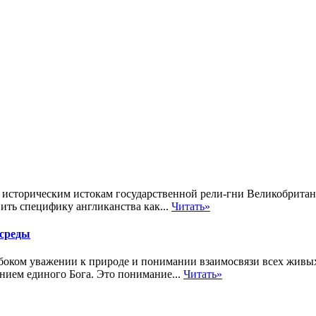
 к историческим истокам государственной рели-гни Великобритан
ить специфику англиканства как...
Читать»
 среды
оком уважении к природе и понимании взаимосвязи всех живых 
ением единого Бога. Это понимание...
Читать»