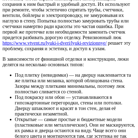
сохранив к ним быстрый и удобный доступ. Их используют
при ремонте, чтобы эстетично спрятать трубы, счетчики,
вентили, бойлеры и электропроводку, не замуровывая их
наглухо в стену. Попытка полностью замуровать трубы или
счетчики намертво ради красоты это частая ошибка.
При
первой же протечке или необходимости заменить счетчик
придется разбивать дорогую отделку. Ревизионный люк
https://www.vtvent.ru/lyuki-i-dveri/lyuki-revizionnye/
решает эту
проблему, сохраняя и эстетику, и доступ к узлам.
В зависимости от финишной отделки и конструкции, люки
делятся на несколько основных типов:
Под плитку (невидимки) — на дверцу наклеивается та
же плитка или мозаика, которой облицована стена.
Зазоры между плитками минимальны, поэтому люк
полностью сливается со стеной.
Под покраску или обои — устанавливаются в
гипсокартонные перегородки, стены или потолки.
Дверцу шпаклюют и красят в тон стен, делая её
практически незаметной.
Открытые — самые простые и бюджетные модели
(пластиковые или металлические). Они не маскируются,
их рамка и дверца остаются на виду. Чаще всего они
белого цвета и монтируются там, где эстетика не так