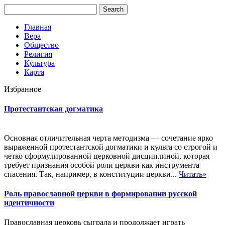
Главная
Вера
Общество
Религия
Культура
Карта
Избранное
Протестантская догматика
Основная отличительная черта методизма — сочетание ярко
выраженной протестантской догматики и культа со строгой и
четко сформулированной церковной дисциплиной, которая
требует признания особой роли церкви как инструмента
спасения. Так, например, в конституции церкви...
Читать»
Роль православной церкви в формировании русской
идентичности
Православная церковь сыграла и продолжает играть