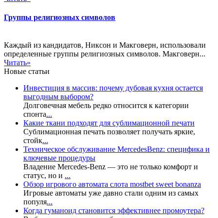
Группы религиозных символов
Каждый из кандидатов, Никсон и Макговерн, использовали
определенные группы религиозных символов. Макговерн...
Читать»
Новые статьи
Инвестиция в массив: почему дубовая кухня остается
выгодным выбором?
Долговечная мебель редко относится к категории
спонта
...
Какие ткани подходят для сублимационной печати
Сублимационная печать позволяет получать яркие,
стойк
...
Техническое обслуживание MercedesBenz: специфика и
ключевые процедуры
Владение Mercedes-Benz — это не только комфорт и
статус, но и
...
Обзор игрового автомата слота mostbet sweet bonanza
Игровые автоматы уже давно стали одним из самых
популя
...
Когда гуманоид становится эффективнее промоутера?