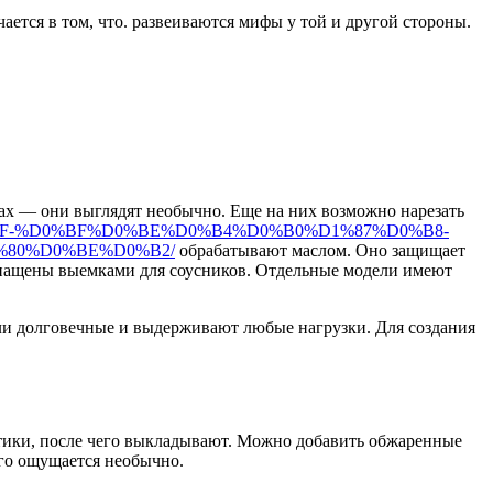
ется в том, что. развеиваются мифы у той и другой стороны.
ках — они выглядят необычно. Еще на них возможно нарезать
1%8F-%D0%BF%D0%BE%D0%B4%D0%B0%D1%87%D0%B8-
%80%D0%BE%D0%B2/
обрабатывают маслом. Оно защищает
снащены выемками для соусников. Отдельные модели имеют
ели долговечные и выдерживают любые нагрузки. Для создания
мтики, после чего выкладывают. Можно добавить обжаренные
ого ощущается необычно.