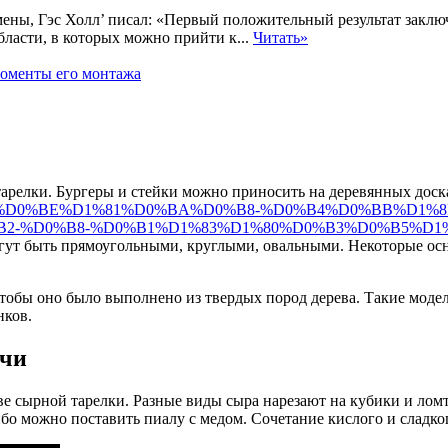
ны, Гэс Холл’ писал: «Первый положительный результат заключа
ласти, в которых можно прийти к...
Читать»
моменты его монтажа
тарелки. Бургеры и стейки можно приносить на деревянных дос
%D0%B4%D0%BE%D1%81%D0%BA%D0%B8-%D0%B4%D0%BB%D
2-%D0%B8-%D0%B1%D1%83%D1%80%D0%B3%D0%B5%D1
могут быть прямоугольными, круглыми, овальными. Некоторые о
чтобы оно было выполнено из твердых пород дерева. Такие мод
нков.
ачи
тве сырной тарелки. Разные виды сыра нарезают на кубики и ло
Либо можно поставить пиалу с медом. Сочетание кислого и сладк