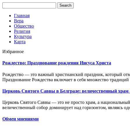
Главная
Вера
Общество
Религия
Культура
Карта
Избранное
Рождество: Празднование рождения Иисуса Христа
Рождество — это важный христианский праздник, который отме
Празднование Рождества включает в себя множество традиций и
Церковь Святого Саввы в Белграде: величественный храм 
Церковь Святого Саввы — это не просто храм, а национальный
величественный собор доминирует над горизонтом, являясь од
Обмен мнениями