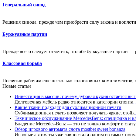
Генеральный синод
Решения синода, прежде чем приобрести силу закона и воплот
Буржуазные партии
Прежде всего следует отметить, что обе буржуазные партии — 
Классовая борьба
Посвятив рабочим еще несколько голословных комплиментов, о
Новые статьи
Инвестиция в массив: почему дубовая кухня остается в
Долговечная мебель редко относится к категории спонта
..
Какие ткани подходят для сублимационной печати
Сублимационная печать позволяет получать яркие, стойк
.
Техническое обслуживание MercedesBenz: специфика и 
Владение Mercedes-Benz — это не только комфорт и стату
Обзор игрового автомата слота mostbet sweet bonanza
Игровые автоматы уже давно стали одним из самых попу