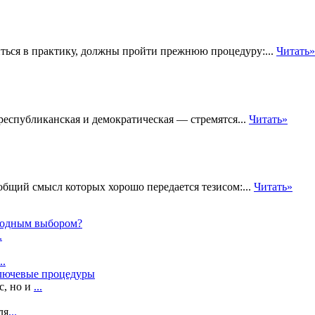
иться в практику, должны пройти прежнюю процедуру:...
Читать»
республиканская и демократическая — стремятся...
Читать»
бщий смысл которых хорошо передается тезисом:...
Читать»
ыгодным выбором?
.
..
ключевые процедуры
с, но и
...
ля
...