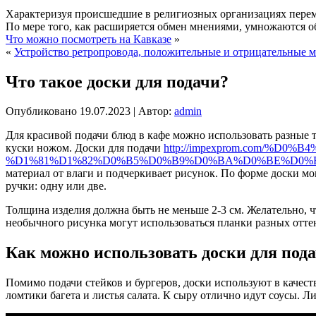
Характеризуя происшедшие в религиозных организациях переме
По мере того, как расширяется обмен мнениями, умножаются об
Что можно посмотреть на Кавказе
»
«
Устройство ретропровода, положительные и отрицательные 
Что такое доски для подачи?
Опубликовано
19.07.2023
|
Автор:
admin
Для красивой подачи блюд в кафе можно использовать разные 
куски ножом. Доски для подачи
http://impexprom.com/
%D1%81%D1%82%D0%B5%D0%B9%D0%BA%D0%BE%D0%B
материал от влаги и подчеркивает рисунок. По форме доски 
ручки: одну или две.
Толщина изделия должна быть не меньше 2-3 см. Желательно, 
необычного рисунка могут использоваться планки разных отте
Как можно использовать доски для под
Помимо подачи стейков и бургеров, доски используют в качес
ломтики багета и листья салата. К сыру отлично идут соусы. 