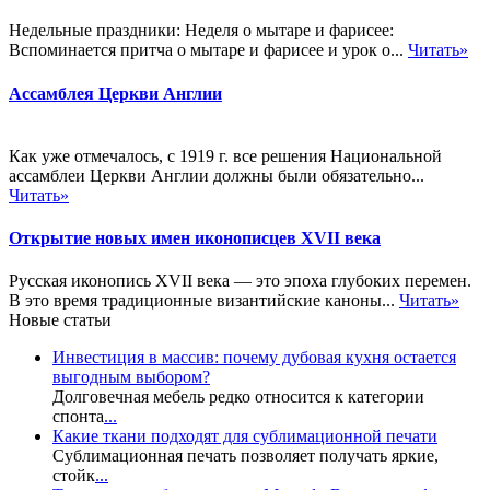
Недельные праздники: Неделя о мытаре и фарисее:
Вспоминается притча о мытаре и фарисее и урок о...
Читать»
Ассамблея Церкви Англии
Как уже отмечалось, с 1919 г. все решения Национальной
ассамблеи Церкви Англии должны были обязательно...
Читать»
Открытие новых имен иконописцев XVII века
Русская иконопись XVII века — это эпоха глубоких перемен.
В это время традиционные византийские каноны...
Читать»
Новые статьи
Инвестиция в массив: почему дубовая кухня остается
выгодным выбором?
Долговечная мебель редко относится к категории
спонта
...
Какие ткани подходят для сублимационной печати
Сублимационная печать позволяет получать яркие,
стойк
...