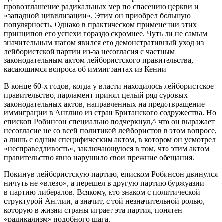
провозглашение радикальных мер по спасению церкви и
«западной цивилизации». Этим он приобрел большую
популярность. Однако в практическом применении этих
принципов его успехи гораздо скромнее. Чуть ли не самым
значительным шагом явился его демонстративный уход из
лейбористской партии из-за несогласия с частным
законодательным актом лейбористского
правительства,
касающимся вопроса об иммигрантах из Кении.
В конце 60-х годов, когда у власти находилось лейбористское
правительство, парламент принял целый ряд суровых
законодательных актов, направленных на предотвращение
иммиграции в Англию из стран Британского содружества. Но
епископ Робинсон специально подчеркнул,^ что он выражает
несогласие не со всей политикой лейбористов в этом вопросе,
а лишь с одним специфическим актом, в котором он усмотрел
«несправедливость», заключающуюся в том, что этим актом
правительство явно нарушило свои прежние обещания.
Покинув лейбористскую партию, еписком Робинсон двинулся
ничуть не «влево», а перешел в другую партию буржуазии —
в партию либералов. Всякому, кто знаком с политической
структурой Англии, а значит, с той незначительной ролью,
которую в жизни страны играет эта партия, понятен
«радикализм» подобного шага.