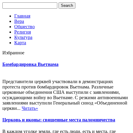
Главная
Вера
Общество
Религия
Культура
Карта
Избранное
Бомбардировка Вьетнама
Представители церквей участвовали в демонстрациях
протеста против бомбардировок Вьетнама. Различные
церковные объединения США выступили с заявлениями,
осуждающими войну во Вьетнаме. С резкими антивоенными
заявлениями выступили Генеральный синод «Объединенной
церкви...
Читать»
Церковь и иконы: священные места паломничества
В каждом уголке земли, где есть люди, есть и места, где