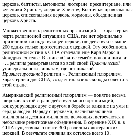
церковь, баптисты, методисты, лютеране, пресвитериане, или
«ученики Христа», «церкви Христа», Восточная православная
церковь, епископальная церковь, мормоны, объединенная
церковь Христа
.
Множественность религиозных организаций — характерная
черта религиозной ситуации в США, где нет официально
признанной господствующей церкви, где действуют свыше
200 одних только протестантских церквей. Эту особенность
религиозной жизни в США отмечали еще Карл Маркс и
Фридрих Энгельс. В книге «Святое семейство» они писали:
«…религия развертывается во всей своей
Практической
универсальности лишь там, где нет никакой
Привилегированной
религии » . Религизоный плюрализм,
характерный для США, создает иллюзию свободы совести в
этой стране.
Американский религиозный плюрализм — понятие весьма
широкое: в этой стране действует много организаций,
конкурирующих друг с другом в борьбе за влияние на умы и
сердца людей. Наряду с церквами, насчитывающими
миллионы и десятки миллионов верующих, встречаются и
небольшие религиозные объединения. В середине XIX в. в
США существовало почти 300 различных лютеранских
церквей. В результате слияния их осталось всего 10 .