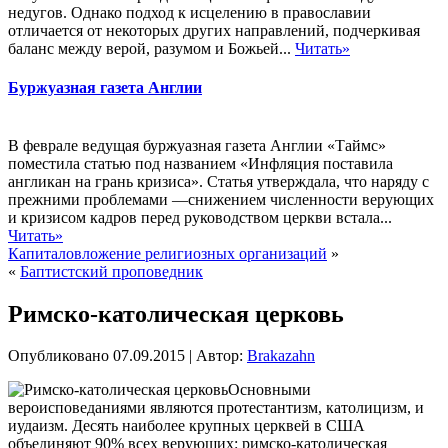
недугов. Однако подход к исцелению в православии
отличается от некоторых других направлений, подчеркивая
баланс между верой, разумом и Божьей...
Читать»
Буржуазная газета Англии
В феврале ведущая буржуазная газета Англии «Таймс»
поместила статью под названием «Инфляция поставила
англикан на грань кризиса». Статья утверждала, что наряду с
прежними проблемами —снижением численности верующих
и кризисом кадров перед руководством церкви встала...
Читать»
Капиталовложение религиозных организаций
»
«
Баптистский проповедник
Римско-католическая церковь
Опубликовано
07.09.2015
|
Автор:
Brakazahn
Основными
вероисповеданиями являются протестантизм, католицизм, и
иудаизм. Десять наиболее крупных церквей в США
объединяют 90% всех верующих: римско-католическая