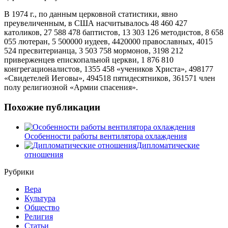
В 1974 г., по данным церковной статистики, явно
преувеличенным, в США насчитывалось 48 460 427
католиков, 27 588 478 баптистов, 13 303 126 методистов, 8 658
055 лютеран, 5 500000 иудеев, 4420000 православных, 4015
524 пресвитерианца, 3 503 758 мормонов, 3198 212
приверженцев епископальной церкви, 1 876 810
конгрегационалистов, 1355 458 «учеников Христа», 498177
«Свидетелей Иеговы», 494518 пятидесятников, 361571 член
полу религиозной «Армии спасения».
Похожие публикации
Особенности работы вентилятора охлаждения
Дипломатические
отношения
Рубрики
Вера
Культура
Общество
Религия
Статьи