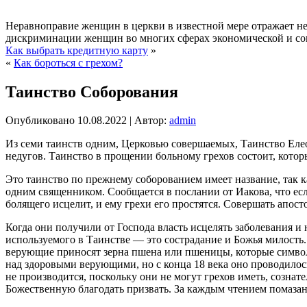
Неравноправие женщин в церкви в известной мере отражает 
дискриминации женщин во многих сферах экономической и со
Как выбрать кредитную карту
»
«
Как бороться с грехом?
Таинство Соборования
Опубликовано
10.08.2022
|
Автор:
admin
Из семи таинств одним, Церковью совершаемых, Таинство Еле
недугов. Таинство в прощении больному грехов состоит, котор
Это таинство по прежнему соборованием имеет название, так 
одним священником. Сообщается в послании от Иакова, что есл
болящего исцелит, и ему грехи его простятся. Совершать апос
Когда они получили от Господа власть исцелять заболевания и 
используемого в Таинстве — это сострадание и Божья милость.
верующие приносят зерна пшена или пшеницы, которые символ
над здоровыми верующими, но с конца 18 века оно проводилос
не производится, поскольку они не могут грехов иметь, созна
Божественную благодать призвать. За каждым чтением помаза