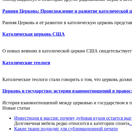
Ранняя Церковь: Происхождение и развитие католической 
Ранняя Церковь и её развитие в католическую церковь предста
Католическая церковь США
О новых веяниях в католической церкви США свидетельствует 
Католические теологи
Католические теологи стали говорить о том, что церковь долж
Церковь и государство: история взаимоотношений в право
История взаимоотношений между церковью и государством в п
Новые статьи
Инвестиция в массив: почему дубовая кухня остается в
Долговечная мебель редко относится к категории спонта
..
Какие ткани подходят для сублимационной печати