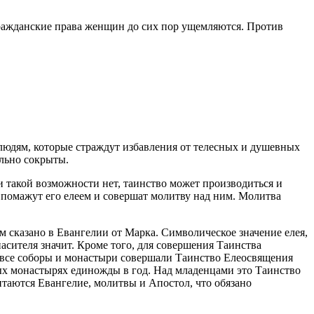
ражданские права женщин до сих пор ущемляются. Против
юдям, которые страждут избавления от телесных и душевных
ельно сокрыты.
и такой возможности нет, таинство может производиться и
и помажут его елеем и совершат молитву над ним. Молитва
м сказано в Евангелии от Марка. Символическое значение елея,
асителя значит. Кроме того, для совершения Таинства
и все соборы и монастыри совершали Таинство Елеосвящения
рых монастырях единожды в год. Над младенцами это Таинство
итаются Евангелие, молитвы и Апостол, что обязано