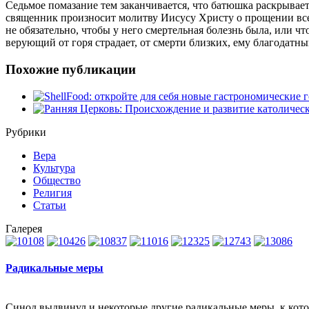
Седьмое помазание тем заканчивается, что батюшка раскрывае
священник произносит молитву Иисусу Христу о прощении всех
не обязательно, чтобы у него смертельная болезнь была, или ч
верующий от горя страдает, от смерти близких, ему благодатны
Похожие публикации
Рубрики
Вера
Культура
Общество
Религия
Статьи
Галерея
Радикальные меры
Синод выдвинул и некоторые другие радикальные меры, к котор