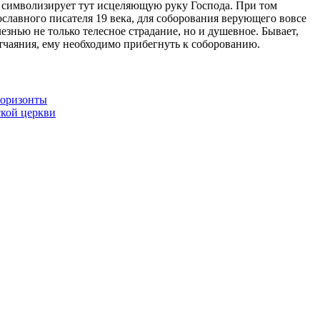
е символизирует тут исцеляющую руку Господа. При том
лавного писателя 19 века, для соборования верующего вовсе
езнью не только телесное страдание, но и душевное. Бывает,
отчаяния, ему необходимо прибегнуть к соборованию.
горизонты
ской церкви