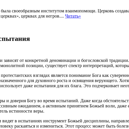
на была своеобразным институтом взаимопомощи. Церковь создав
ерквах», церквах для негров....
Читать»
испытания
и зависят от конкретной деноминации и богословской традиции
 монолитной позиции, существует спектр интерпретаций, которы
протестантских взглядах является понимание Бога как суверен
едназначенного для духовного роста и освящения верующего. Хот
и использует даже испытания для их блага. Это подчеркивает нео
еры и доверия Богу во время испытаний. Даже когда обстоятель
пассивным ожиданием, а активным принятием Божьей воли, даже 
тель истинности веры.
 видят в испытаниях инструмент Божьей дисциплины, направл
ловеку раскаяться и измениться. Этот процесс может быть болез