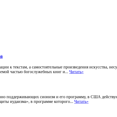
ей
ции к текстам, а самостоятельные произведения искусства, не
лемой частью богослужебных книг и...
Читать»
тивно поддерживающих сионизм и его программу, в США действ
щиты иудаизма», в программе которого...
Читать»