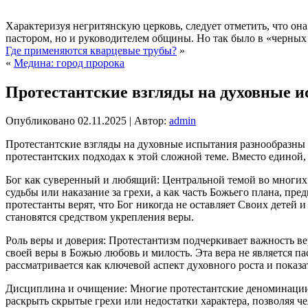
Характеризуя негритянскую церковь, следует отметить, что о
пастором, но и руководителем общины. Но так было в «черных ц
Где применяются кварцевые трубы?
»
«
Медина: город пророка
Протестантские взгляды на духовные 
Опубликовано
02.11.2025
|
Автор:
admin
Протестантские взгляды на духовные испытания разнообразны 
протестантских подходах к этой сложной теме. Вместо единой,
Бог как суверенный и любящий: Центральной темой во многих 
судьбы или наказание за грехи, а как часть Божьего плана, пр
протестанты верят, что Бог никогда не оставляет Своих детей 
становятся средством укрепления веры.
Роль веры и доверия: Протестантизм подчеркивает важность в
своей веры в Божью любовь и милость. Эта вера не является 
рассматривается как ключевой аспект духовного роста и показа
Дисциплина и очищение: Многие протестантские деноминации
раскрыть скрытые грехи или недостатки характера, позволяя че