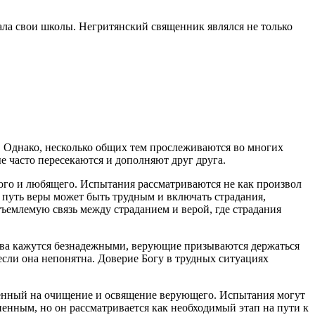
ала свои школы. Негритянский священник являлся не только
. Однако, несколько общих тем прослеживаются во многих
е часто пересекаются и дополняют друг друга.
ного и любящего. Испытания рассматриваются не как произвол
я путь веры может быть трудным и включать страдания,
тъемлемую связь между страданием и верой, где страдания
ства кажутся безнадежными, верующие призываются держаться
если она непонятна. Доверие Богу в трудных ситуациях
енный на очищение и освящение верующего. Испытания могут
ненным, но он рассматривается как необходимый этап на пути к