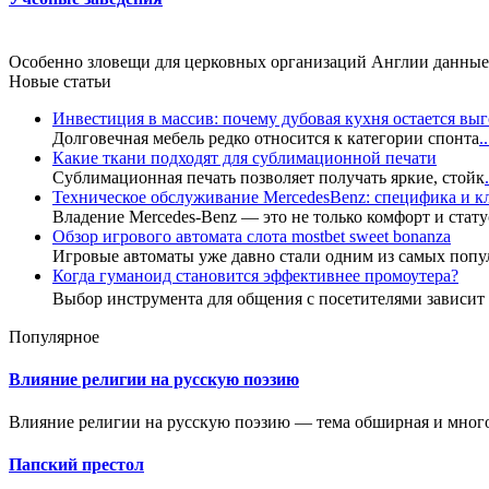
Особенно зловещи для церковных организаций Англии данные
Новые статьи
Инвестиция в массив: почему дубовая кухня остается в
Долговечная мебель редко относится к категории спонта
..
Какие ткани подходят для сублимационной печати
Сублимационная печать позволяет получать яркие, стойк
.
Техническое обслуживание MercedesBenz: специфика и 
Владение Mercedes-Benz — это не только комфорт и стату
Обзор игрового автомата слота mostbet sweet bonanza
Игровые автоматы уже давно стали одним из самых попу
Когда гуманоид становится эффективнее промоутера?
Выбор инструмента для общения с посетителями зависи
Популярное
Влияние религии на русскую поэзию
Влияние религии на русскую поэзию — тема обширная и много
Папский престол