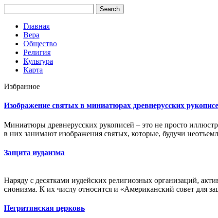
Главная
Вера
Общество
Религия
Культура
Карта
Избранное
Изображение святых в миниатюрах древнерусских рукопис
Миниатюры древнерусских рукописей – это не просто иллюстра
в них занимают изображения святых, которые, будучи неотъем
Защита иудаизма
Наряду с десятками иудейских религиозных организаций, ак
сионизма. К их числу относится и «Американский совет для за
Негритянская церковь