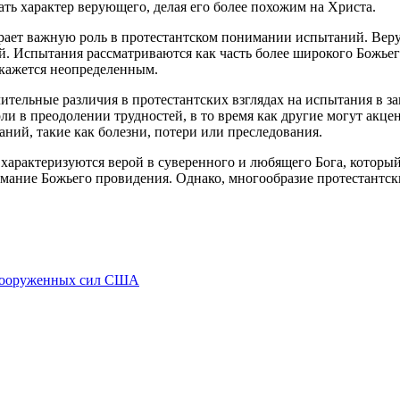
ать характер верующего, делая его более похожим на Христа.
ает важную роль в протестантском понимании испытаний. Верую
й. Испытания рассматриваются как часть более широкого Божьег
 кажется неопределенным.
ительные различия в протестантских взглядах на испытания в 
ли в преодолении трудностей, в то время как другие могут акц
ний, такие как болезни, потери или преследования.
 характеризуются верой в суверенного и любящего Бога, который
нимание Божьего провидения. Однако, многообразие протестант
вооруженных сил США