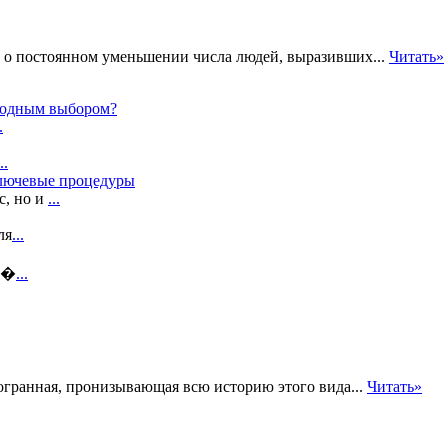
 о постоянном уменьшении числа людей, выразивших...
Читать»
ыгодным выбором?
.
..
ключевые процедуры
с, но и
...
ля
...
т �
...
гранная, пронизывающая всю историю этого вида...
Читать»