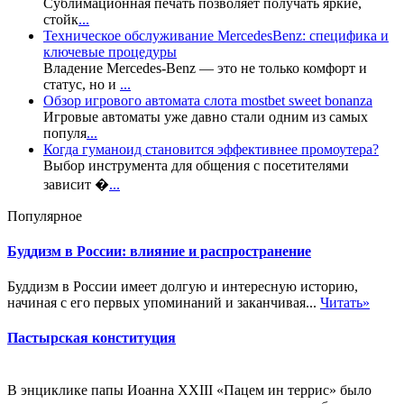
Сублимационная печать позволяет получать яркие,
стойк
...
Техническое обслуживание MercedesBenz: специфика и
ключевые процедуры
Владение Mercedes-Benz — это не только комфорт и
статус, но и
...
Обзор игрового автомата слота mostbet sweet bonanza
Игровые автоматы уже давно стали одним из самых
популя
...
Когда гуманоид становится эффективнее промоутера?
Выбор инструмента для общения с посетителями
зависит �
...
Популярное
Буддизм в России: влияние и распространение
Буддизм в России имеет долгую и интересную историю,
начиная с его первых упоминаний и заканчивая...
Читать»
Пастырская конституция
В энциклике папы Иоанна XXIII «Пацем ин террис» было