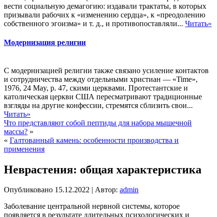
вести социальную демагогию: издавали трактаты, в которых
призывали рабочих к «изменению сердца», к «преодолению
собственного эгоизма» и т. д., и противопоставляли...
Читать»
Модернизация религии
С модернизацией религии также связано усиление контактов
и сотрудничества между отдельными христиан — «Time»,
1976, 24 May, р. 47, скими церквами. Протестантские и
католическая церкви США пересматривают традиционные
взгляды на другие конфессии, стремятся сблизить свои...
Читать»
Что представляют собой пептиды для набора мышечной
массы?
»
«
Галтованный камень: особенности производства и
применения
Неврастения: общая характеристика
Опубликовано
15.12.2022
|
Автор:
admin
Заболевание центральной нервной системы, которое
появляется в результате длительных психологических и