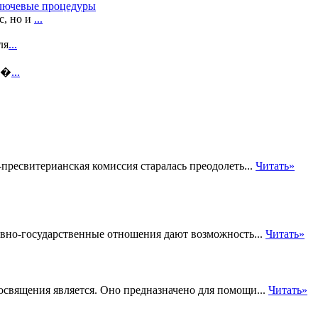
ключевые процедуры
с, но и
...
ля
...
т �
...
ресвитерианская комиссия старалась преодолеть...
Читать»
вно-государственные отношения дают возможность...
Читать»
священия является. Оно предназначено для помощи...
Читать»