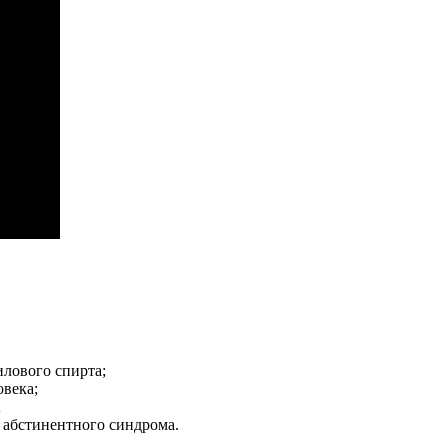
лового спирта;
овека;
;
абстинентного синдрома.