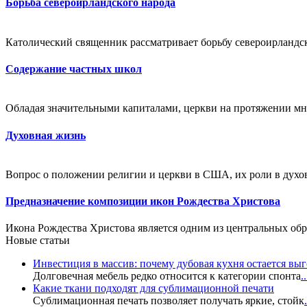
Борьба североирландского народа
Католический священник рассматривает борьбу североирландско
Содержание частных школ
Обладая значительными капиталами, церкви на протяжении мно
Духовная жизнь
Вопрос о положении религии и церкви в США, их роли в духов
Предназначение композиции икон Рождества Христова
Икона Рождества Христова является одним из центральных об
Новые статьи
Инвестиция в массив: почему дубовая кухня остается в
Долговечная мебель редко относится к категории спонта
..
Какие ткани подходят для сублимационной печати
Сублимационная печать позволяет получать яркие, стойк
.