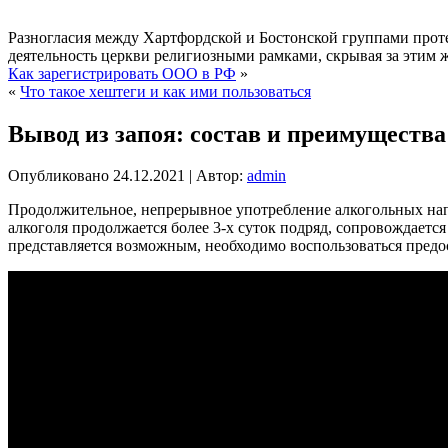
Разногласия между Хартфордской и Бостонской группами прот
деятельность церкви религиозными рамками, скрывая за этим ж
Как зарегистрировать ООО в РФ
»
«
Что такое хештеги и как ими пользоваться
Вывод из запоя: состав и преимуществ
Опубликовано
24.12.2021
|
Автор:
admin
Продолжительное, непрерывное употребление алкогольных напи
алкоголя продолжается более 3-х суток подряд, сопровождает
представляется возможным, необходимо воспользоваться предо