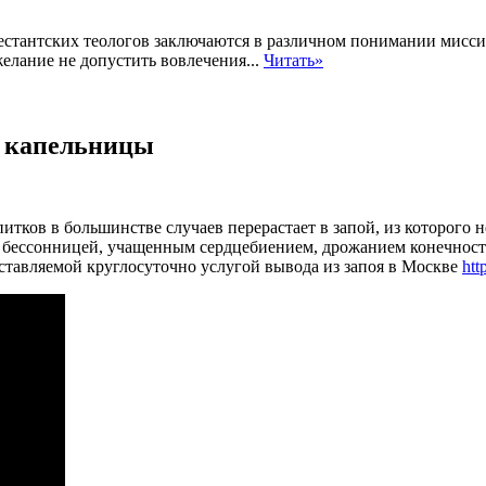
естантских теологов заключаются в различном понимании мисси
елание не допустить вовлечения...
Читать»
а капельницы
тков в большинстве случаев перерастает в запой, из которого 
ся бессонницей, учащенным сердцебиением, дрожанием конечност
ставляемой круглосуточно услугой вывода из запоя в Москве
htt