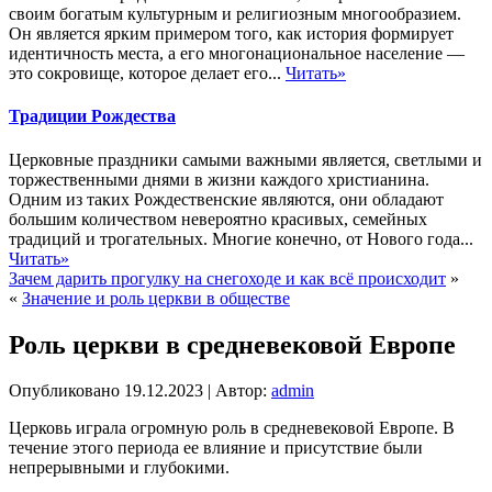
своим богатым культурным и религиозным многообразием.
Он является ярким примером того, как история формирует
идентичность места, а его многонациональное население —
это сокровище, которое делает его...
Читать»
Традиции Рождества
Церковные праздники самыми важными является, светлыми и
торжественными днями в жизни каждого христианина.
Одним из таких Рождественские являются, они обладают
большим количеством невероятно красивых, семейных
традиций и трогательных. Многие конечно, от Нового года...
Читать»
Зачем дарить прогулку на снегоходе и как всё происходит
»
«
Значение и роль церкви в обществе
Роль церкви в средневековой Европе
Опубликовано
19.12.2023
|
Автор:
admin
Церковь играла огромную роль в средневековой Европе. В
течение этого периода ее влияние и присутствие были
непрерывными и глубокими.