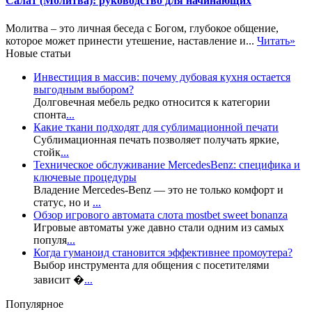
Салат (Молитва): руководство для начинающих
Молитва – это личная беседа с Богом, глубокое общение,
которое может принести утешение, наставление и...
Читать»
Новые статьи
Инвестиция в массив: почему дубовая кухня остается
выгодным выбором?
Долговечная мебель редко относится к категории
спонта
...
Какие ткани подходят для сублимационной печати
Сублимационная печать позволяет получать яркие,
стойк
...
Техническое обслуживание MercedesBenz: специфика и
ключевые процедуры
Владение Mercedes-Benz — это не только комфорт и
статус, но и
...
Обзор игрового автомата слота mostbet sweet bonanza
Игровые автоматы уже давно стали одним из самых
популя
...
Когда гуманоид становится эффективнее промоутера?
Выбор инструмента для общения с посетителями
зависит �
...
Популярное