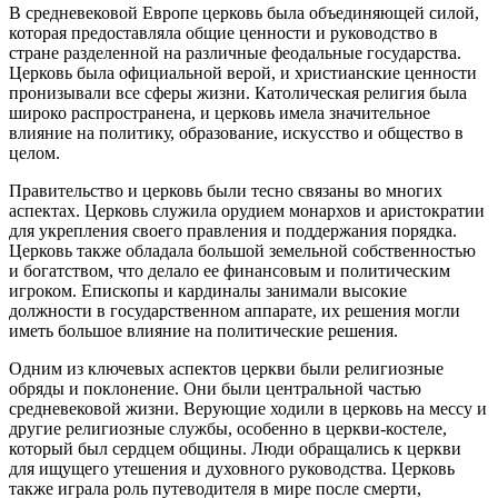
В средневековой Европе церковь была объединяющей силой,
которая предоставляла общие ценности и руководство в
стране разделенной на различные феодальные государства.
Церковь была официальной верой, и христианские ценности
пронизывали все сферы жизни. Католическая религия была
широко распространена, и церковь имела значительное
влияние на политику, образование, искусство и общество в
целом.
Правительство и церковь были тесно связаны во многих
аспектах. Церковь служила орудием монархов и аристократии
для укрепления своего правления и поддержания порядка.
Церковь также обладала большой земельной собственностью
и богатством, что делало ее финансовым и политическим
игроком. Епископы и кардиналы занимали высокие
должности в государственном аппарате, их решения могли
иметь большое влияние на политические решения.
Одним из ключевых аспектов церкви были религиозные
обряды и поклонение. Они были центральной частью
средневековой жизни. Верующие ходили в церковь на мессу и
другие религиозные службы, особенно в церкви-костеле,
который был сердцем общины. Люди обращались к церкви
для ищущего утешения и духовного руководства. Церковь
также играла роль путеводителя в мире после смерти,