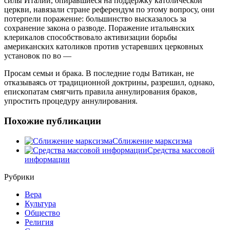
силы Италии, опиравшиеся на поддержку католической
церкви, навязали стране референдум по этому вопросу, они
потерпели поражение: большинство высказалось за
сохранение закона о разводе. Поражение итальянских
клерикалов способствовало активизации борьбы
американских католиков против устаревших церковных
установок по во —
Просам семьи и брака. В последние годы Ватикан, не
отказываясь от традиционной доктрины, разрешил, однако,
епископатам смягчить правила аннулирования браков,
упростить процедуру аннулирования.
Похожие публикации
Сближение марксизма
Средства массовой
информации
Рубрики
Вера
Культура
Общество
Религия