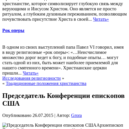
христианстве, которое символизирует глубокую связь между
верующими и Иисусом Христом. Оно является не просто
ритуалом, а глубоким духовным переживанием, позволяющим
почувствовать присутствие Христа в своей...
Читать»
Рок оперы
В одном из своих выступлений папа Павел VI говорил, имея
в виду религиозные «рок оперы»: «…Неисчислимое
множество дорог ведет к богу, и подобные опыты… могут
стать одной из них, быть может наиболее приемлемой для
нашего смятенного времени». Христианские церкви
пришли...
Читать»
Исследования религиозности
»
«
Традиционные положения христианства
Председатель Конференции епископов
США
Опубликовано
26.07.2015
|
Автор:
Grora
Архиепископ