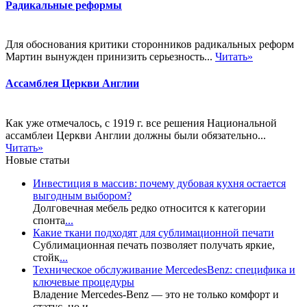
Радикальные реформы
Для обоснования критики сторонников радикальных реформ
Мартин вынужден принизить серьезность...
Читать»
Ассамблея Церкви Англии
Как уже отмечалось, с 1919 г. все решения Национальной
ассамблеи Церкви Англии должны были обязательно...
Читать»
Новые статьи
Инвестиция в массив: почему дубовая кухня остается
выгодным выбором?
Долговечная мебель редко относится к категории
спонта
...
Какие ткани подходят для сублимационной печати
Сублимационная печать позволяет получать яркие,
стойк
...
Техническое обслуживание MercedesBenz: специфика и
ключевые процедуры
Владение Mercedes-Benz — это не только комфорт и
статус, но и
...