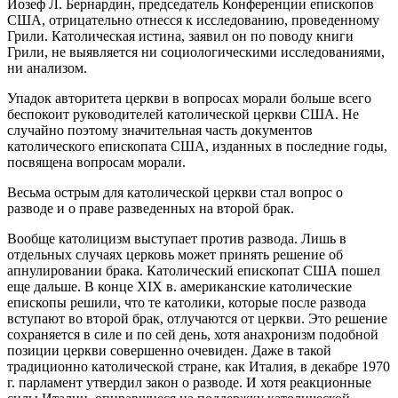
Йозеф Л. Бернардин, председатель Конференции епископов
США, отрицательно отнесся к исследованию, проведенному
Грили. Католическая истина, заявил он по поводу книги
Грили, не выявляется ни социологическими исследованиями,
ни анализом.
Упадок авторитета церкви в вопросах морали больше всего
беспокоит руководителей
католической церкви США. Не
случайно поэтому значительная часть документов
католического епископата США, изданных в последние годы,
посвящена вопросам морали.
Весьма острым для католической церкви стал вопрос о
разводе и о праве разведенных на второй брак.
Вообще католицизм выступает против развода. Лишь в
отдельных случаях церковь может принять решение об
апнулировании брака. Католический епископат США пошел
еще дальше. В конце XIX в. американские католические
епископы решили, что те католики, которые после развода
вступают во второй брак, отлучаются от церкви. Это решение
сохраняется в силе и по сей день, хотя анахронизм подобной
позиции церкви совершенно очевиден. Даже в такой
традиционно католической стране, как Италия, в декабре 1970
г. парламент утвердил закон о разводе. И хотя реакционные