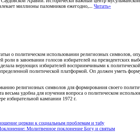
Саудовской Аравии. Исторически важный центр мусульманской 
влекает миллионы паломников ежегодно,...
Читать»
татьи о политическом использовании религиозных символов, оп
роли в завоевании голосов избирателей на президентских выбор
 делала верующих избирателей восприимчивыми к политической
 определенной политической платформой. Оп должен уметь форму
ванию религиозных символов для формирования своего политиче
а весьма удобна для изучения вопроса о политическом использ
ре избирательной кампании 1972 г.
ошение церкви к социальным проблемам и табу
оклонение: Молитвенное поклонение Богу и святым