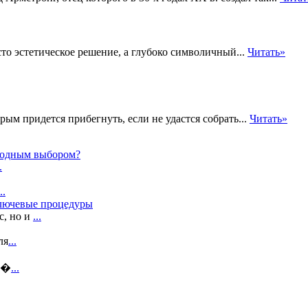
сто эстетическое решение, а глубоко символичный...
Читать»
ым придется прибегнуть, если не удастся собрать...
Читать»
ыгодным выбором?
.
..
ключевые процедуры
с, но и
...
ля
...
т �
...