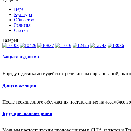
Вера
Культура
Общество
Религия
Статьи
Галерея
Защита иудаизма
Наряду с десятками иудейских религиозных организаций, акт
Допуск женщин
После трехдневного обсуждения поставленных на ассамблее во
Будущие проповедники
Модным протестантским проповедником в США является и Тед Ар