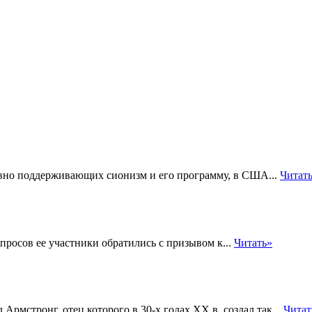
ивно поддерживающих сионизм и его программу, в США...
Читат
просов ее участники обратились с призывом к...
Читать»
мстронг, отец которого в 30-х годах XX в. создал так...
Читат