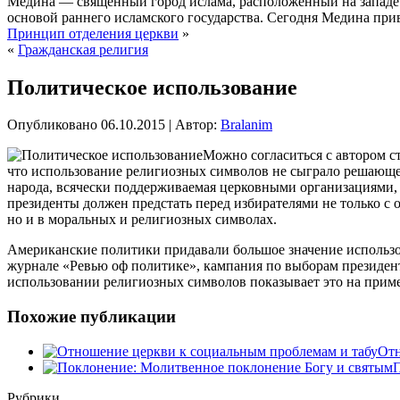
Медина — священный город ислама, расположенный на западе 
основой раннего исламского государства. Сегодня Медина при
Принцип отделения церкви
»
«
Гражданская религия
Политическое использование
Опубликовано
06.10.2015
|
Автор:
Bralanim
Можно согласиться с автором с
что использование религиозных символов не сыграло решающей 
народа,
всячески поддерживаемая церковными организациями,
президенты должен предстать перед избирателями не только с
но и в моральных и религиозных символах.
Американские политики придавали большое значение использо
журнале «Ревью оф политике», кампания по выборам президент
использовании религиозных символов показывает это на приме
Похожие публикации
Отн
П
Рубрики