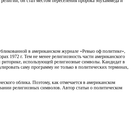
религии, он стал местом переселения пророка Мухаммеда и
убликованной в американском журнале «Ревыо оф политике»,
ах 1972 г. Тем не менее религиозность части американского
 риторике, использующей религиозные символы. Кандидат в
лировать саму программу не только в политических терминах,
ского облика. Поэтому, как отмечается в американском
овании религиозных символов. Автор статьи о политическом