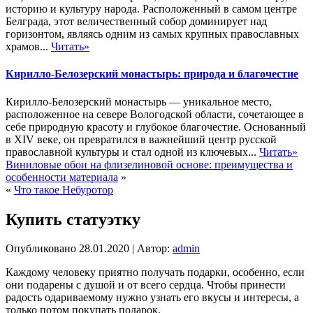
историю и культуру народа. Расположенный в самом центре
Белграда, этот величественный собор доминирует над
горизонтом, являясь одним из самых крупных православных
храмов...
Читать»
Кирилло-Белозерский монастырь: природа и благочестие
Кирилло-Белозерский монастырь — уникальное место,
расположенное на севере Вологодской области, сочетающее в
себе природную красоту и глубокое благочестие. Основанный
в XIV веке, он превратился в важнейший центр русской
православной культуры и стал одной из ключевых...
Читать»
Виниловые обои на флизелиновой основе: преимущества и
особенности материала
»
«
Что такое Небуротор
Купить статуэтку
Опубликовано
28.01.2020
|
Автор:
admin
Каждому человеку приятно получать подарки, особенно, если
они подарены с душой и от всего сердца. Чтобы принести
радость одариваемому нужно узнать его вкусы и интересы, а
только потом покупать подарок.