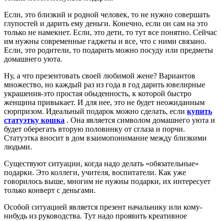
Если, это близкий и родной человек, то не нужно совершать
глупостей и дарить ему деньги. Конечно, если он сам на это
только не намекнет. Если, это дети, то тут все понятно. Сейчас
им нужны современные гаджеты и все, что с ними связано.
Если, это родители, то подарить можно посуду или предметы
домашнего уюта.
Ну, а что презентовать своей любимой жене? Вариантов
множество, но каждый раз из года в год дарить ювелирные
украшения-это простая обыденность, к которой быстро
женщина привыкает. И для нее, это не будет неожиданным
сюрпризом. Идеальный подарок можно сделать, если
купить
статуэтку кошка
. Она является символом домашнего уюта и
будет оберегать вторую половинку от сглаза и порчи.
Статуэтка вносит в дом взаимопонимание между близкими
людьми.
Существуют ситуации, когда надо делать «обязательные»
подарки. Это коллеги, учителя, воспитатели. Как уже
говорилось выше, многим не нужны подарки, их интересует
только конверт с деньгами.
Особой ситуацией является презент начальнику или кому-
нибудь из руководства. Тут надо проявить креативное