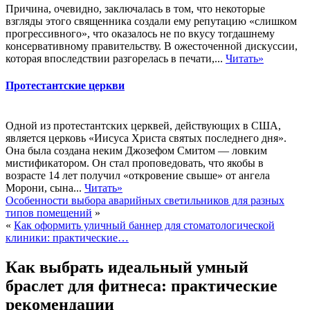
Причина, очевидно, заключалась в том, что некоторые
взгляды этого священника создали ему репутацию «слишком
прогрессивного», что оказалось не по вкусу тогдашнему
консервативному правительству. В ожесточенной дискуссии,
которая впоследствии разгорелась в печати,...
Читать»
Протестантские церкви
Одной из протестантских церквей, действующих в США,
является церковь «Иисуса Христа святых последнего дня».
Она была создана неким Джозефом Смитом — ловким
мистификатором. Он стал проповедовать, что якобы в
возрасте 14 лет получил «откровение свыше» от ангела
Морони, сына...
Читать»
Особенности выбора аварийных светильников для разных
типов помещений
»
«
Как оформить уличный баннер для стоматологической
клиники: практические…
Как выбрать идеальный умный
браслет для фитнеса: практические
рекомендации