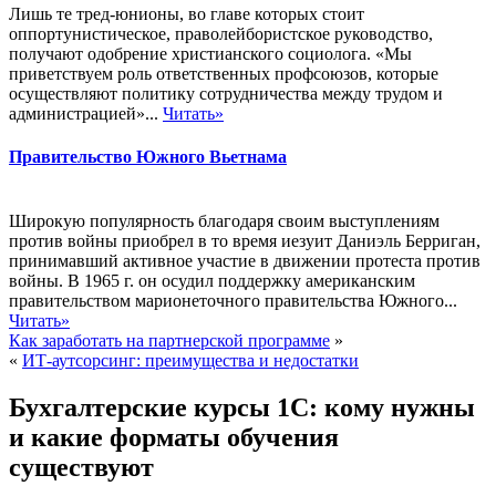
Лишь те тред-юнионы, во главе которых стоит
оппортунистическое, праволейбористское руководство,
получают одобрение христианского социолога. «Мы
приветствуем роль ответственных профсоюзов, которые
осуществляют политику сотрудничества между трудом и
администрацией»...
Читать»
Правительство Южного Вьетнама
Широкую популярность благодаря своим выступлениям
против войны приобрел в то время иезуит Даниэль Берриган,
принимавший активное участие в движении протеста против
войны. В 1965 г. он осудил поддержку американским
правительством марионеточного правительства Южного...
Читать»
Как заработать на партнерской программе
»
«
ИТ-аутсорсинг: преимущества и недостатки
Бухгалтерские курсы 1С: кому нужны
и какие форматы обучения
существуют